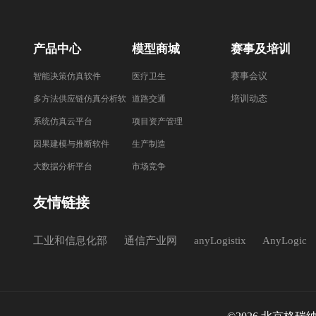
产品中心
模型商城
赛事及培训
赛事会议
智能决策仿真软件
医疗卫生
培训动态
多方法供应链仿真分析软
道路交通
件
系统仿真云平台
项目资产管理
因果建模与推断软件
生产制造
大数据分析平台
市场竞争
友情链接
工业和信息化部
通信产业网
anyLogistix
AnyLogic