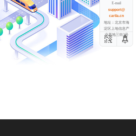
E-mail
support@
carila.cn
地址：北京市海
淀区上地信息产
业基地三街3号