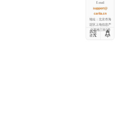
E-mail
support@
carila.cn
地址：北京市海
淀区上地信息产
业基地三街3号