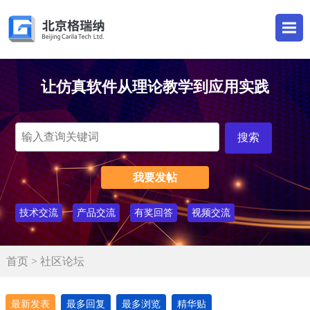
让仿真软件从理论教学到应用实践
我要发帖
技术交流
产品交流
有奖回答
视频交流
首页
> 社区论坛
最新发表
最多回复
最多浏览
精华贴