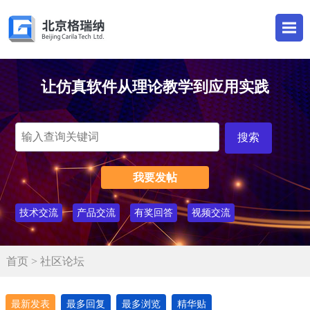
让仿真软件从理论教学到应用实践
我要发帖
技术交流
产品交流
有奖回答
视频交流
首页
> 社区论坛
最新发表
最多回复
最多浏览
精华贴