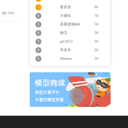
3
姜良良
90
3456
4
大馒头
70
5
吾輩是猫ฅฅ
50
6
柚又
50
7
gfc2022
30
8
齐名非
30
9
Madara
30