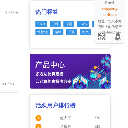
E-mail
support@
热门标签
页
>
社区论坛
carila.cn
地址：北京市海
CAD
三维
报错
JAVA
GIS
淀区上地信息产
快捷键
编辑
仿真
论文
Cloud
业基地三街3号
2724
活跃用户排行榜
1
赵大江
230
2
丛祝辉
120