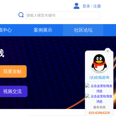
登录
/
注册
载中心
案例展示
社区论坛
践
我要发帖
QQ在线咨询
视频交流
服务热线
010-62964229