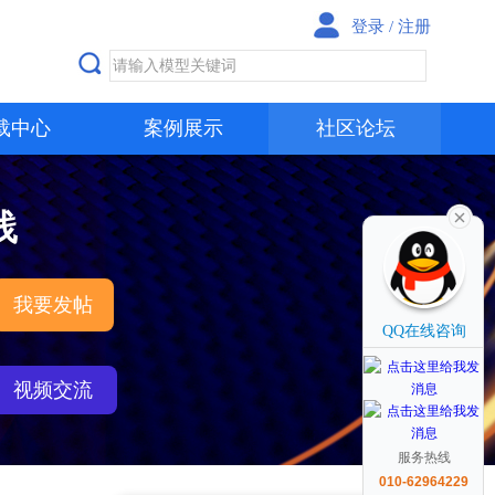
登录
/
注册
载中心
案例展示
社区论坛
践
我要发帖
QQ在线咨询
视频交流
服务热线
010-62964229