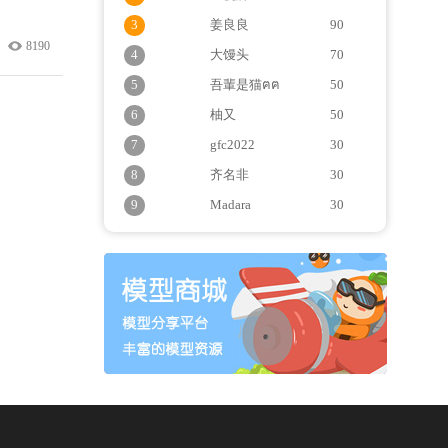
3
姜良良
90
8190
4
大馒头
70
5
吾輩是猫ฅฅ
50
6
柚又
50
7
gfc2022
30
8
齐名非
30
9
Madara
30