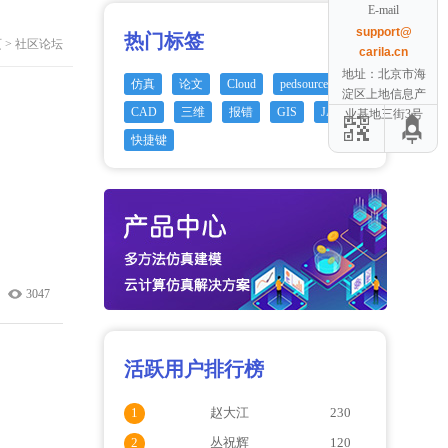
E-mail
support@
热门标签
页
>
社区论坛
carila.cn
地址：北京市海
仿真
论文
Cloud
pedsource
淀区上地信息产
CAD
三维
报错
GIS
JAVA
业基地三街3号
快捷键
3047
活跃用户排行榜
1
赵大江
230
2
丛祝辉
120