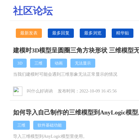
社区论坛
最新发表
最多回复
最多浏览
精华贴
建模时3D模型呈圆圈三角方块形状 三维模型
3D
三维
动画
无法显示
当我们建模时可能会遇到三维形象无法正常显示的情况
叫什么好讷讷 发布时间：2022-10-09 16:45:56
如何导入自己制作的三维模型到AnyLogic模
三维
软件基础功能
导入三维模型到AnyLogic模型里使用。