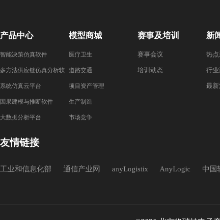
产品中心
模型商城
赛事及培训
新
赛事会议
热点
智能决策仿真软件
医疗卫生
培训动态
行业
多方法供应链仿真分析软
道路交通
最新
件
系统仿真云平台
项目资产管理
因果建模与推断软件
生产制造
大数据分析平台
市场竞争
友情链接
工业和信息化部
通信产业网
anyLogistix
AnyLogic
中国