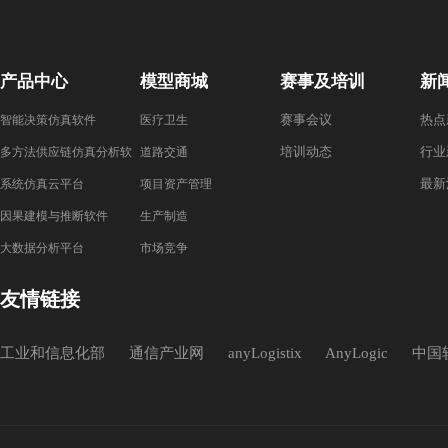
产品中心
模型商城
赛事及培训
新
赛事会议
热点
智能决策仿真软件
医疗卫生
培训动态
行业
多方法供应链仿真分析软
道路交通
最新
件
系统仿真云平台
项目资产管理
因果建模与推断软件
生产制造
大数据分析平台
市场竞争
友情链接
工业和信息化部
通信产业网
anyLogistix
AnyLogic
中国