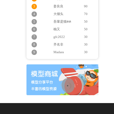
3
姜良良
90
4
大馒头
70
5
吾輩是猫ฅฅ
50
6
柚又
50
7
gfc2022
30
8
齐名非
30
9
Madara
30