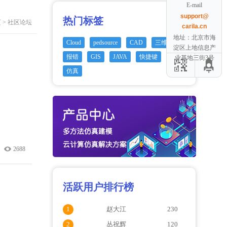
E-mail
support@
热门标签
页
>
社区论坛
carila.cn
地址：北京市海
Cloud
pedsource
CAD
三维
淀区上地信息产
报错
GIS
JAVA
快捷键
编辑
业基地三街3号
仿真
2688
活跃用户排行榜
1
赵大江
230
2
丛祝辉
120