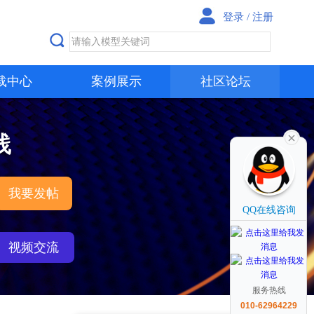
登录
/
注册
载中心
案例展示
社区论坛
践
我要发帖
QQ在线咨询
视频交流
服务热线
010-62964229