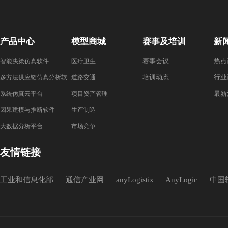
产品中心
模型商城
赛事及培训
新
赛事会议
热点
智能决策仿真软件
医疗卫生
培训动态
行业
多方法供应链仿真分析软
道路交通
最新
件
系统仿真云平台
项目资产管理
因果建模与推断软件
生产制造
大数据分析平台
市场竞争
友情链接
工业和信息化部
通信产业网
anyLogistix
AnyLogic
中国