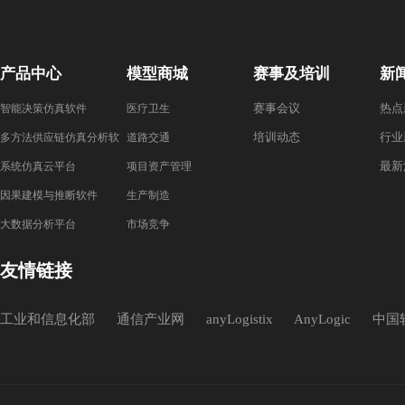
产品中心
模型商城
赛事及培训
新
赛事会议
热点
智能决策仿真软件
医疗卫生
培训动态
行业
多方法供应链仿真分析软
道路交通
最新
件
系统仿真云平台
项目资产管理
因果建模与推断软件
生产制造
大数据分析平台
市场竞争
友情链接
工业和信息化部
通信产业网
anyLogistix
AnyLogic
中国