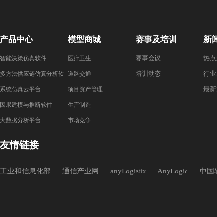
产品中心
模型商城
赛事及培训
新
赛事会议
热点
智能决策仿真软件
医疗卫生
培训动态
行业
多方法供应链仿真分析软
道路交通
最新
件
系统仿真云平台
项目资产管理
因果建模与推断软件
生产制造
大数据分析平台
市场竞争
友情链接
工业和信息化部
通信产业网
anyLogistix
AnyLogic
中国