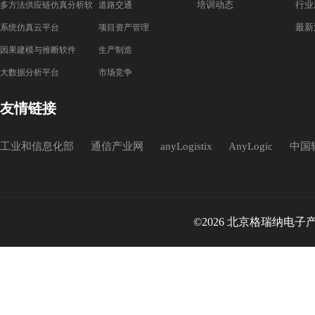
培训动态
行业
多方法供应链仿真分析软
道路交通
最新
件
系统仿真云平台
项目资产管理
因果建模与推断软件
生产制造
大数据分析平台
市场竞争
友情链接
工业和信息化部
通信产业网
anyLogistix
AnyLogic
中国
©2026 北京格瑞纳电