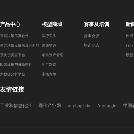
产品中心
模型商城
赛事及培训
新
赛事会议
热点
智能决策仿真软件
医疗卫生
培训动态
行业
多方法供应链仿真分析软
道路交通
最新
件
系统仿真云平台
项目资产管理
因果建模与推断软件
生产制造
大数据分析平台
市场竞争
友情链接
工业和信息化部
通信产业网
anyLogistix
AnyLogic
中国