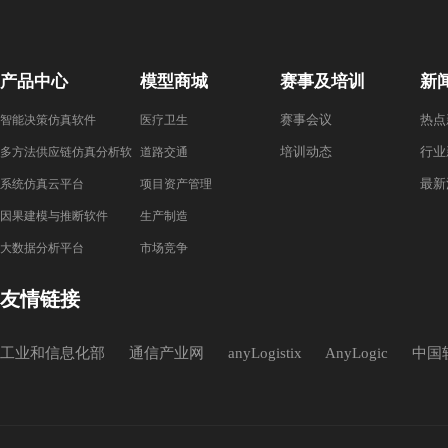
产品中心
模型商城
赛事及培训
新
赛事会议
热点
智能决策仿真软件
医疗卫生
培训动态
行业
多方法供应链仿真分析软
道路交通
最新
件
系统仿真云平台
项目资产管理
因果建模与推断软件
生产制造
大数据分析平台
市场竞争
友情链接
工业和信息化部
通信产业网
anyLogistix
AnyLogic
中国